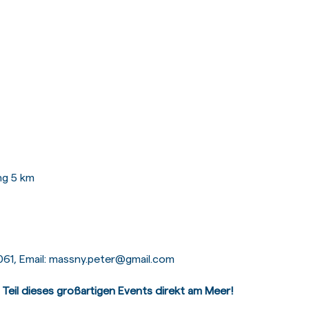
ng 5 km
5061, Email: massny.peter@gmail.com
i Teil dieses großartigen Events direkt am Meer!